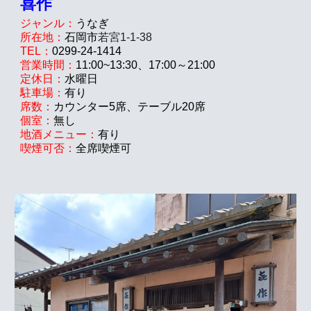
喜作
ジャンル：
うなぎ
所在地：
石岡市
若宮1-1-38
TEL：
0299-24-1
414
営業時間：
11:00~13:30
、17:00～21:00
定休日：
水
曜日
駐車場：
有り
席数：
カウンター5席、テーブル2
0
席
個室：
無し
地酒メニュー：
有り
喫煙可否：
全席
喫煙可