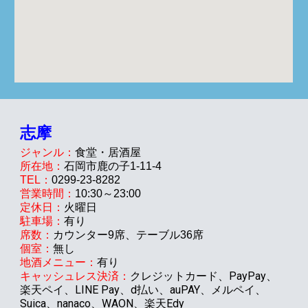
志摩
ジャンル：
食堂・
居酒屋
所在地：
石岡市
鹿の子
1-
11
-4
TEL：
0299-23-
8282
営業時間：
1
0
:
3
0～
23
:00
定休日：
火曜日
駐車場：
有り
席数：
カウンター9席、テーブル
36
席
個室：
無し
地酒メニュー：
有り
クレジットカード、PayPay、
キャッシュレス決済：
楽天ペイ、LINE Pay、d払い、auPAY、メルペイ、
Suica、nanaco、WAON、楽天Edy