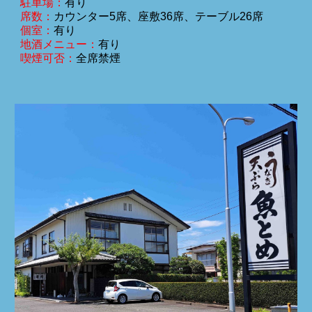
駐車場：
有り
席数：
カウンター
5
席、座敷
36
席、テーブル26席
個室：
有り
地酒メニュー：
有り
喫煙可否：
全席禁煙