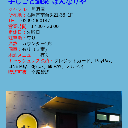
手しごと創菜 はんなりや
ジャンル：
居酒屋
所在地：
石岡市
南台3-21-36 1F
TEL：
0299-2
6-0147
営業時間：
1
7
:
3
0～23:00
定休日：
火曜日
駐車場：
有り
席数：
カウンター5席
個室：
有り（３室）
地酒メニュー：
有り
PayPay、
キャッシュレス決済：
クレジットカード、
LINE Pay、d払い、au PAY、メルペイ
喫煙可否：
全席禁煙