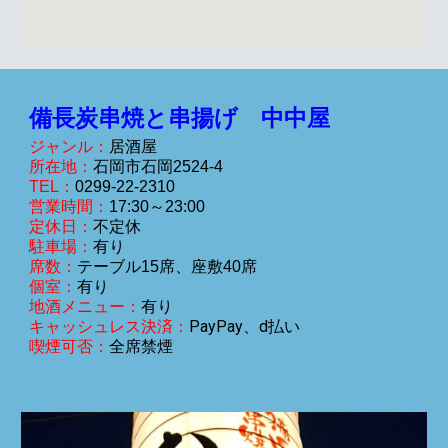
備長炭串焼と串揚げ 中中屋
ジャンル：
居酒屋
所在地：
石岡市
石岡2524-4
TEL：
0299-
22-2310
営業時間：
1
7
:
3
0～2
3
:00
定休日：
不定休
駐車場：
有り
席数：
テーブル1
5
席、
座敷40
席
個室：
有り
地酒メニュー：
有り
PayPay、d払い
キャッシュレス決済：
喫煙可否：
全席禁煙