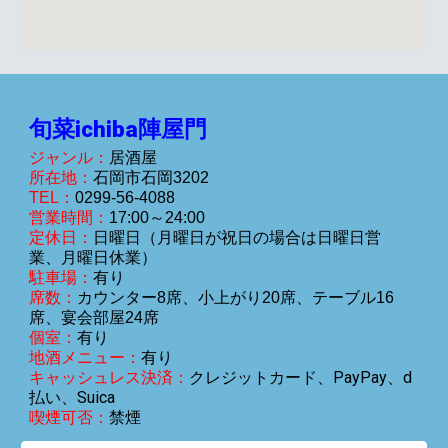
旬菜ichiba陣屋門
ジャンル：
居酒屋
所在地：
石岡市
石岡3202
TEL：
0299-
56-4088
営業時間：
1
7
:
0
0～2
4
:00
定休日：
日曜日（月曜日が祝日の場合は日曜日営
業、月曜日休業）
駐車場：
有り
席数：
カウンター8席、小上がり20席、テーブル16
席、宴会部屋24席
個室：
有り
地酒メニュー：
有り
クレジットカード、PayPay、d
キャッシュレス決済：
払い、Suica
喫煙可否：
禁煙