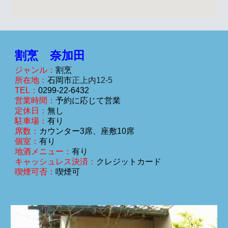
割烹 奈加田
ジャンル：
割烹
所在地：
石岡市
正上内12-5
TEL：
0299-
22-6432
営業時間：
予約に応じて営業
定休日：
無し
駐車場：
有り
席数：
カウンター3
席、座敷10席
個室：
有り
地酒メニュー：
有り
クレジットカード
キャッシュレス決済：
喫煙可否：
喫煙可