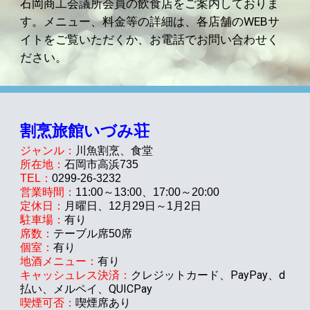
石岡商工会議所会員の飲食店をご案内しておりま
す。
メニュー、料金
等の詳細は、各
店舗
のWEBサ
イトをご覧いただくか、お電話でお問い合わせく
ださい。
割烹旅館
いづみ荘
ジャンル：
川魚割烹、食堂
所在地：
石岡市高浜735
TEL：
0299-2
6
-
3232
営業時間：
1
1
:00～
13
:00
、17:00～20:00
定休日：
月曜日、12月29日～1月2日
駐車場：
有り
席数：
テーブル席50席
個室：
有り
地酒メニュー：
有り
クレジットカード、PayPay、d
キャッシュレス決済：
払い、メルペイ、
QUICPay
喫煙可否：
喫煙席あり