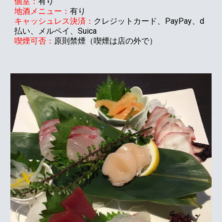
個室：
有り
地酒メニュー：
有り
PayPay、d
キャッシュレス決済：
クレジットカード、
払い、メルペイ、Suica
喫煙可否：
原則禁煙
（喫煙は店の外で）