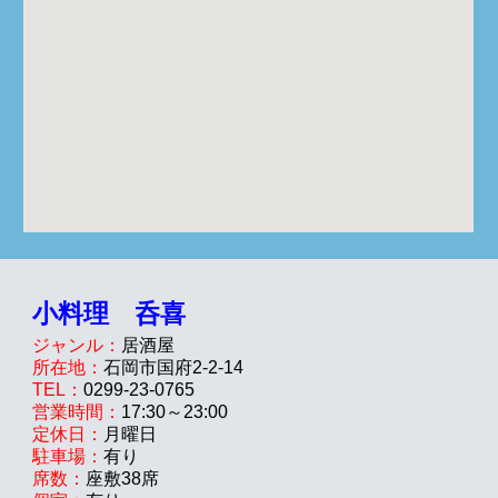
小料理 呑喜
ジャンル：
居酒屋
所在地：
石岡市
国府2-2-14
TEL：
0299-2
3-0765
営業時間：
17:30～23:00
定休日：
月
曜日
駐車場：
有り
席数：
座敷38
席