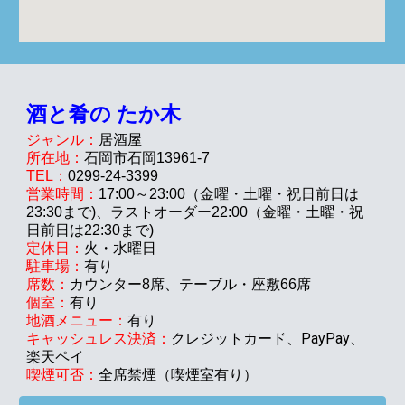
酒と肴の たか木
ジャンル：
居酒屋
所在地：
石岡市石岡
13961-7
TEL：
0299-
24-3399
営業時間：
17:00～2
3
:00（金曜・土曜・祝日前日は
23:30まで)
、
ラストオーダー22:00（金曜・土曜・祝
日前日は22:30まで)
定休日：
火・水
曜日
駐車場：
有り
席数：
カウンター8席、テーブル・座敷
66
席
個室：
有り
地酒メニュー：
有り
クレジットカード、PayPay、
キャッシュレス決済：
楽天ペイ
喫煙可否：
全席禁煙（喫煙室有り）